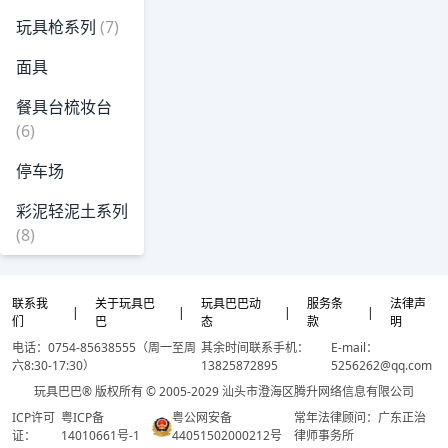
玩具枪系列
(7)
面具
餐具台梳妆台
(6)
停车场
彩泥轻泥土系列
(8)
联系我
关于玩具巴
玩具巴巴动
服务条
法律声
|
|
|
|
们
巴
态
款
明
电话：0754-85638555（周一至周
其余时间联系手机：
E-mail：
六8:30-17:30）
13825872895
5256262@qq.com
玩具巴巴® 版权所有 © 2005-2029 汕头市澄海区腾升网络信息有限公司
ICP许可
粤ICP备
粤公网安备
常年法律顾问：广东正治
证：
14010661号-1
44051502000212号
律师事务所