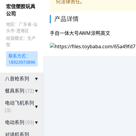
何法律责任。
宏佳塑胶玩具
公司
产品详情
地区：广东省-汕
头市-澄海区
手自一体大号AWM涂鸭英文
经营模式：生产
型
联系方式：
18923973896
八音枪系列
▼
餐具系列
(72)
▼
电动飞机系列
▼
(3)
电动系列
(93)
▼
对讲机系列