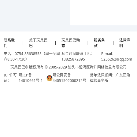
联系我
关于玩具巴
玩具巴巴动
服务条
法律声
|
|
|
|
们
巴
态
款
明
电话：0754-85638555（周一至周
其余时间联系手机：
E-mail：
六8:30-17:30）
13825872895
5256262@qq.com
玩具巴巴® 版权所有 © 2005-2029 汕头市澄海区腾升网络信息有限公司
ICP许可
粤ICP备
粤公网安备
常年法律顾问：广东正治
证：
14010661号-1
44051502000212号
律师事务所