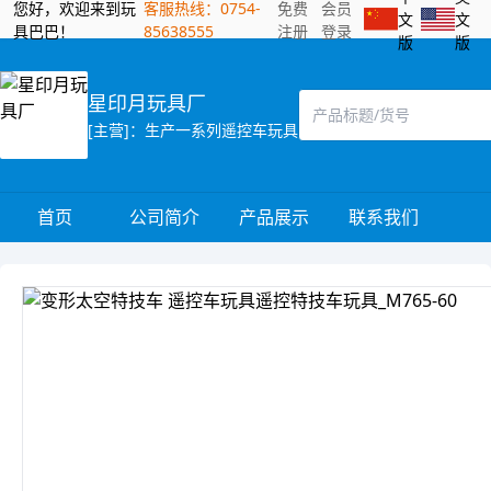
您好，欢迎来到玩
客服热线：0754-
免费
会员
文
文
具巴巴！
85638555
注册
登录
版
版
星印月玩具厂
[主营]：生产一系列遥控车玩具
首页
公司简介
产品展示
联系我们