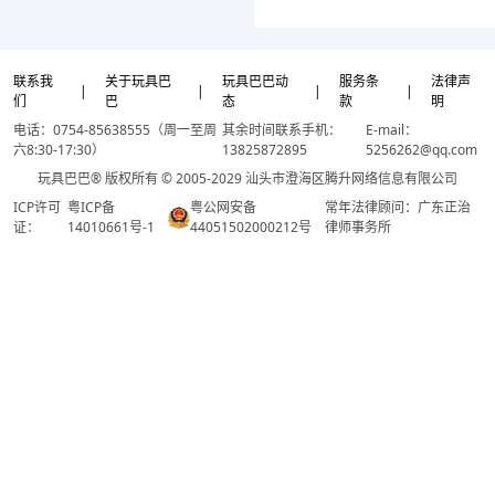
联系我
关于玩具巴
玩具巴巴动
服务条
法律声
|
|
|
|
们
巴
态
款
明
电话：0754-85638555（周一至周
其余时间联系手机：
E-mail：
六8:30-17:30）
13825872895
5256262@qq.com
玩具巴巴® 版权所有 © 2005-2029 汕头市澄海区腾升网络信息有限公司
ICP许可
粤ICP备
粤公网安备
常年法律顾问：广东正治
证：
14010661号-1
44051502000212号
律师事务所