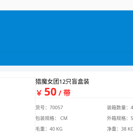
猎魔女团12只盲盒装
50
￥
/ 带
货号：70057
装箱数量：4
包装规格： CM
外箱规格：51*
毛重：40 KG
净重：38 K