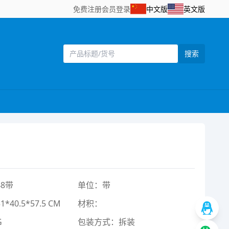
免费注册
会员登录
中文版
英文版
搜索
8带
单位：带
40.5*57.5 CM
材积：
G
包装方式：拆装