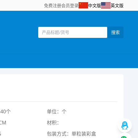
免费注册
会员登录
中文版
英文版
搜索
40个
单位：个
CM
材积：
G
包装方式：单粒装彩盒