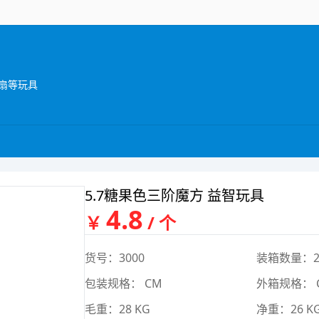
扇等玩具
5.7糖果色三阶魔方 益智玩具
4.8
￥
/ 个
货号：3000
装箱数量：2
包装规格： CM
外箱规格： 
毛重：28 KG
净重：26 K