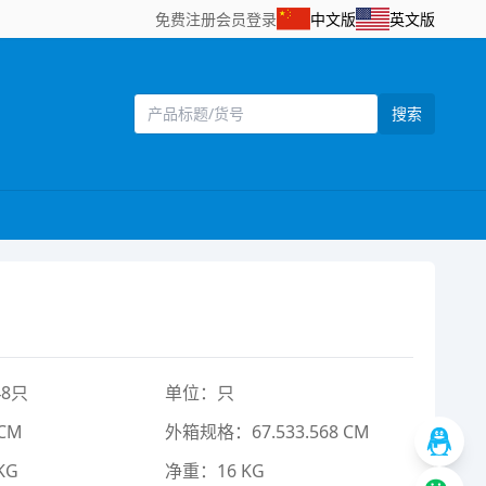
免费注册
会员登录
中文版
英文版
搜索
8只
单位：只
CM
外箱规格：67.533.568 CM
KG
净重：16 KG