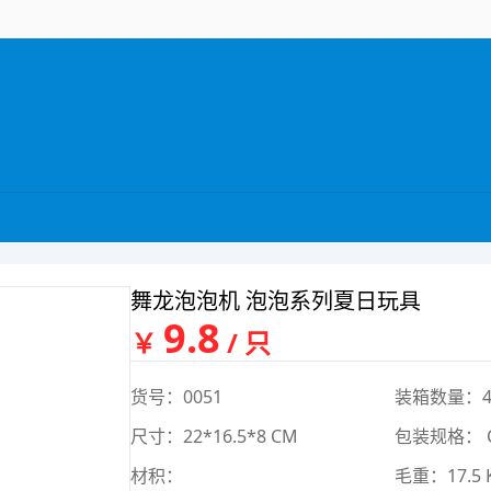
舞龙泡泡机 泡泡系列夏日玩具
9.8
￥
/ 只
货号：0051
装箱数量：4
尺寸：22*16.5*8 CM
包装规格： 
材积：
毛重：17.5 