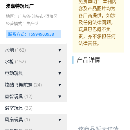
免责声明： 本刊内
澳嘉特玩具厂
容及产品图片均为
各厂商提供，如涉
地区：广东省-汕头市-澄海区
及任何法律问题，
经营模式：生产型
玩具巴巴概不负
联系方式：15994903938
责，亦不承担任何
法律责任。
水炮
(162)
▼
产品详情
水枪
(152)
▼
电动玩具
▼
炫酷飞舞陀螺
(24)
▼
益智玩具
(12)
▼
浴室玩具
(35)
风扇玩具
(1)
▼
该商品暂无详情