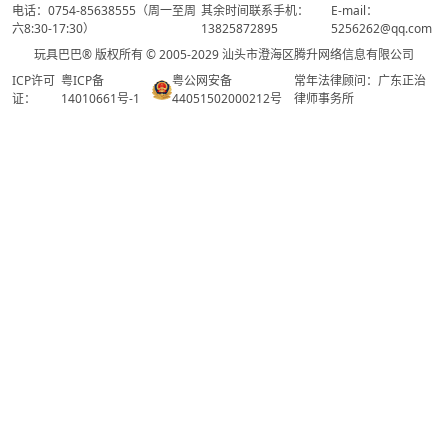
电话：0754-85638555（周一至周
其余时间联系手机：
E-mail：
六8:30-17:30）
13825872895
5256262@qq.com
玩具巴巴® 版权所有 © 2005-2029 汕头市澄海区腾升网络信息有限公司
ICP许可
粤ICP备
粤公网安备
常年法律顾问：广东正治
证：
14010661号-1
44051502000212号
律师事务所