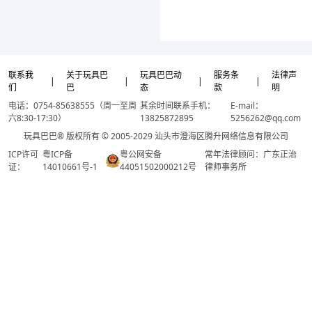
联系我
关于玩具巴
玩具巴巴动
服务条
法律声
|
|
|
|
们
巴
态
款
明
电话：0754-85638555（周一至周
其余时间联系手机：
E-mail：
六8:30-17:30）
13825872895
5256262@qq.com
玩具巴巴® 版权所有 © 2005-2029 汕头市澄海区腾升网络信息有限公司
ICP许可
粤ICP备
粤公网安备
常年法律顾问：广东正治
证：
14010661号-1
44051502000212号
律师事务所