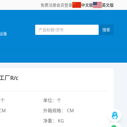
免费注册
会员登录
中文版
英文版
搜索
设备
厂R/c
1个
单位：个
CM
外箱规格： CM
净重： KG