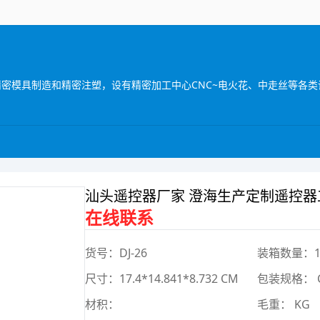
接精密模具制造和精密注塑，设有精密加工中心CNC~电火花、中走丝等各类
汕头遥控器厂家 澄海生产定制遥控器工
在线联系
货号：DJ-26
装箱数量：
尺寸：17.4*14.841*8.732 CM
包装规格： 
材积：
毛重： KG