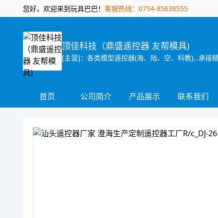
您好，欢迎来到玩具巴巴！
客服热线：0754-85638555
顶佳科技（鼎盛遥控器 友帮模具)
[主营]：各类模型遥控器(海、陆、空、科教)…承
首页
公司简介
产品展示
联系我们