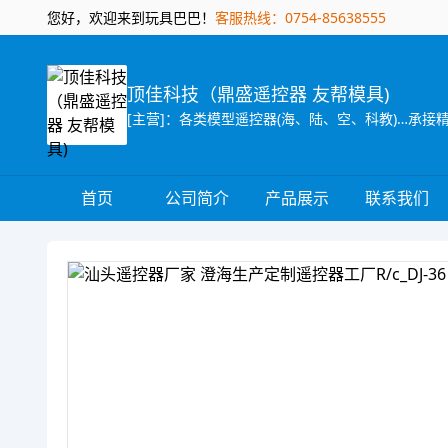
您好，欢迎来到玩具巴巴！
客服热线：0754-85638555
顶佳科技（鼎盛遥控器 友帮模具)
[主营]：各类模型遥控器(海、陆、空、科教)…承
首页
公司简介
产品展示
联系我们