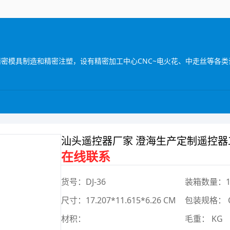
接精密模具制造和精密注塑，设有精密加工中心CNC~电火花、中走丝等各类
汕头遥控器厂家 澄海生产定制遥控器工
在线联系
货号：DJ-36
装箱数量：
尺寸：17.207*11.615*6.26 CM
包装规格： 
材积：
毛重： KG