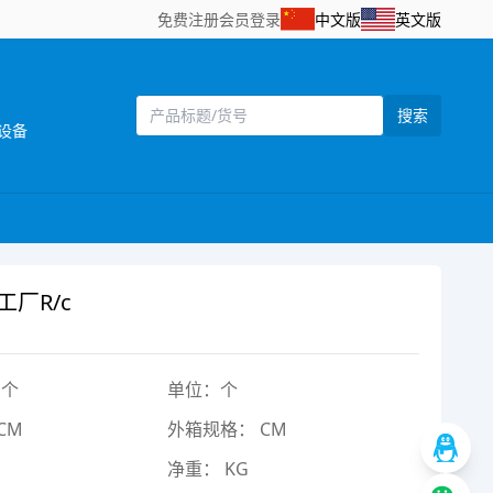
免费注册
会员登录
中文版
英文版
搜索
设备
厂R/c
1个
单位：个
CM
外箱规格： CM
净重： KG