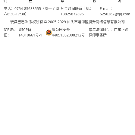
们
巴
态
款
明
电话：0754-85638555（周一至周
其余时间联系手机：
E-mail：
六8:30-17:30）
13825872895
5256262@qq.com
玩具巴巴® 版权所有 © 2005-2029 汕头市澄海区腾升网络信息有限公司
ICP许可
粤ICP备
粤公网安备
常年法律顾问：广东正治
证：
14010661号-1
44051502000212号
律师事务所