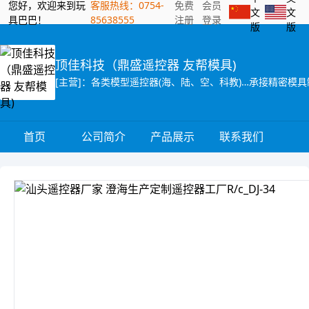
您好，欢迎来到玩
客服热线：0754-
免费
会员
文
文
具巴巴！
85638555
注册
登录
版
版
顶佳科技（鼎盛遥控器 友帮模具)
[主营]：各类模型遥控器(海、陆、空、科教)…承接精密模
首页
公司简介
产品展示
联系我们