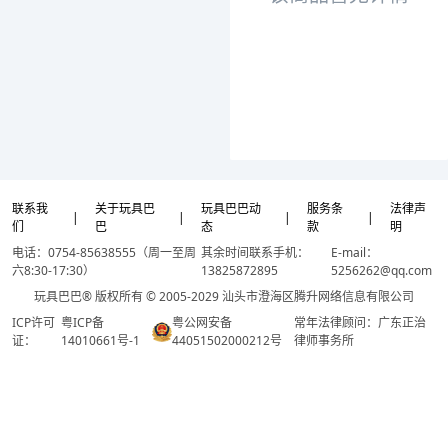
联系我
关于玩具巴
玩具巴巴动
服务条
法律声
|
|
|
|
们
巴
态
款
明
电话：0754-85638555（周一至周
其余时间联系手机：
E-mail：
六8:30-17:30）
13825872895
5256262@qq.com
玩具巴巴® 版权所有 © 2005-2029 汕头市澄海区腾升网络信息有限公司
ICP许可
粤ICP备
粤公网安备
常年法律顾问：广东正治
证：
14010661号-1
44051502000212号
律师事务所