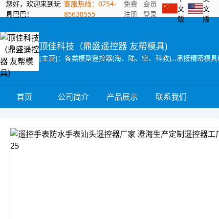
您好，欢迎来到玩
客服热线：0754-
免费
会员
文
文
具巴巴！
85638555
注册
登录
版
版
顶佳科技（鼎盛遥控器 友帮模具)
[主营]：各类模型遥控器(海、陆、空、科教)…承接精密模
首页
公司简介
产品展示
联系我们