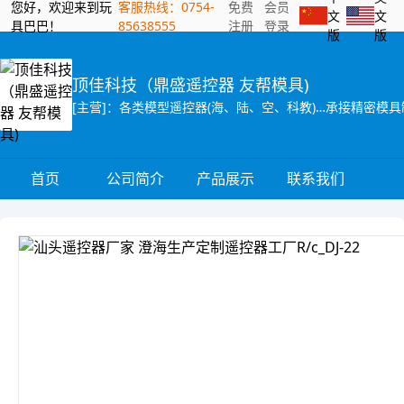
您好，欢迎来到玩
客服热线：0754-
免费
会员
文
文
具巴巴！
85638555
注册
登录
版
版
顶佳科技（鼎盛遥控器 友帮模具)
[主营]：各类模型遥控器(海、陆、空、科教)…承接精密模
首页
公司简介
产品展示
联系我们