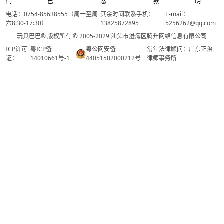
们
巴
态
款
明
电话：0754-85638555（周一至周
其余时间联系手机：
E-mail：
六8:30-17:30）
13825872895
5256262@qq.com
玩具巴巴® 版权所有 © 2005-2029 汕头市澄海区腾升网络信息有限公司
ICP许可
粤ICP备
粤公网安备
常年法律顾问：广东正治
证：
14010661号-1
44051502000212号
律师事务所