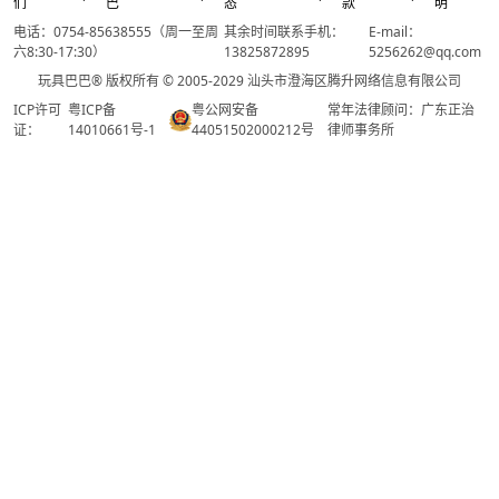
们
巴
态
款
明
电话：0754-85638555（周一至周
其余时间联系手机：
E-mail：
六8:30-17:30）
13825872895
5256262@qq.com
玩具巴巴® 版权所有 © 2005-2029 汕头市澄海区腾升网络信息有限公司
ICP许可
粤ICP备
粤公网安备
常年法律顾问：广东正治
证：
14010661号-1
44051502000212号
律师事务所