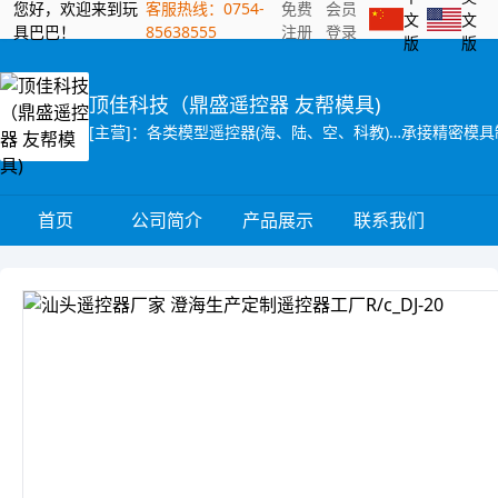
您好，欢迎来到玩
客服热线：0754-
免费
会员
文
文
具巴巴！
85638555
注册
登录
版
版
顶佳科技（鼎盛遥控器 友帮模具)
[主营]：各类模型遥控器(海、陆、空、科教)…承接精密模
首页
公司简介
产品展示
联系我们