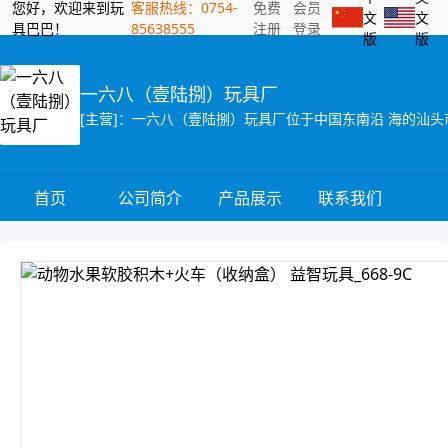
您好，欢迎来到玩
客服热线：0754-
免费
会员
文
文
具巴巴！
85638555
注册
登录
版
版
一六八（壹陆捌）玩具厂
首页
公司简介
产品展示
联系我们