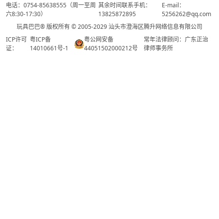
电话：0754-85638555（周一至周
其余时间联系手机：
E-mail：
六8:30-17:30）
13825872895
5256262@qq.com
玩具巴巴® 版权所有 © 2005-2029 汕头市澄海区腾升网络信息有限公司
ICP许可
粤ICP备
粤公网安备
常年法律顾问：广东正治
证：
14010661号-1
44051502000212号
律师事务所