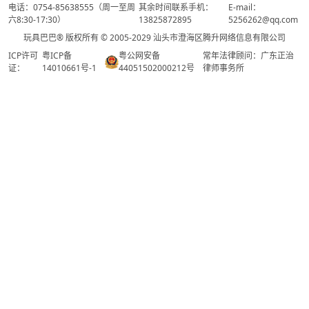
电话：0754-85638555（周一至周
其余时间联系手机：
E-mail：
六8:30-17:30）
13825872895
5256262@qq.com
玩具巴巴® 版权所有 © 2005-2029 汕头市澄海区腾升网络信息有限公司
ICP许可
粤ICP备
粤公网安备
常年法律顾问：广东正治
证：
14010661号-1
44051502000212号
律师事务所