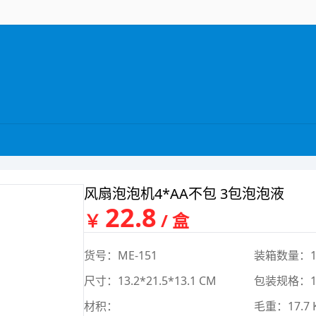
风扇泡泡机4*AA不包 3包泡泡液
22.8
￥
/ 盒
货号：ME-151
装箱数量：1
尺寸：13.2*21.5*13.1 CM
包装规格：15.
材积：
毛重：17.7 