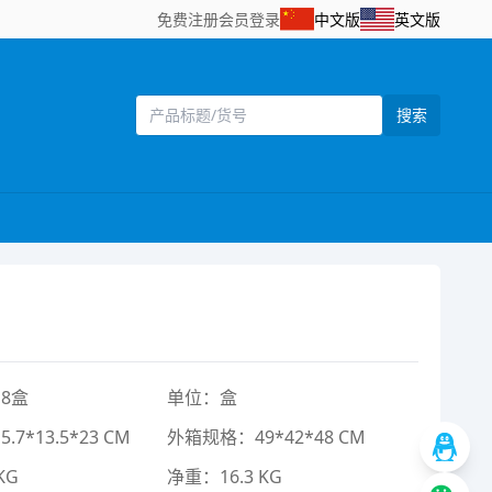
免费注册
会员登录
中文版
英文版
搜索
8盒
单位：盒
7*13.5*23 CM
外箱规格：49*42*48 CM
KG
净重：16.3 KG