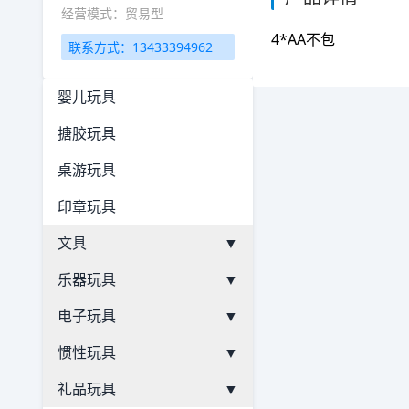
经营模式：贸易型
4*AA不包
联系方式：13433394962
婴儿玩具
搪胶玩具
桌游玩具
印章玩具
文具
▼
乐器玩具
▼
电子玩具
▼
惯性玩具
▼
礼品玩具
▼