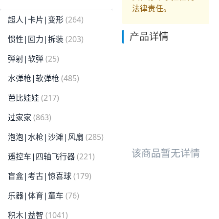
法律责任。
超人|卡片|变形
(264)
产品详情
惯性|回力|拆装
(203)
弹射|软弹
(25)
水弹枪|软弹枪
(485)
芭比娃娃
(217)
过家家
(863)
泡泡|水枪|沙滩|风扇
(285)
该商品暂无详情
遥控车|四轴飞行器
(221)
盲盒|考古|惊喜球
(179)
乐器|体育|童车
(76)
积木|益智
(1041)