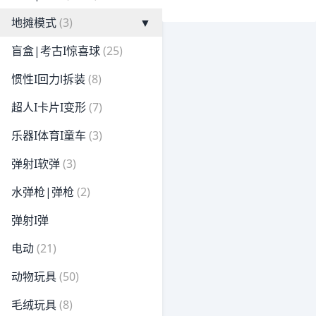
地摊模式
(3)
▼
盲盒|考古I惊喜球
(25)
惯性I回力l拆装
(8)
超人I卡片I变形
(7)
乐器I体育I童车
(3)
弹射I软弹
(3)
水弹枪|弹枪
(2)
弹射I弹
电动
(21)
动物玩具
(50)
毛绒玩具
(8)