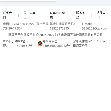
联系我
关于玩具巴
玩具巴巴动
服务条
法律声
|
|
|
|
们
巴
态
款
明
电话：0754-85638555（周一至周
其余时间联系手机：
E-mail：
六8:30-17:30）
13825872895
5256262@qq.com
玩具巴巴® 版权所有 © 2005-2029 汕头市澄海区腾升网络信息有限公司
ICP许可
粤ICP备
粤公网安备
常年法律顾问：广东正治
证：
14010661号-1
44051502000212号
律师事务所