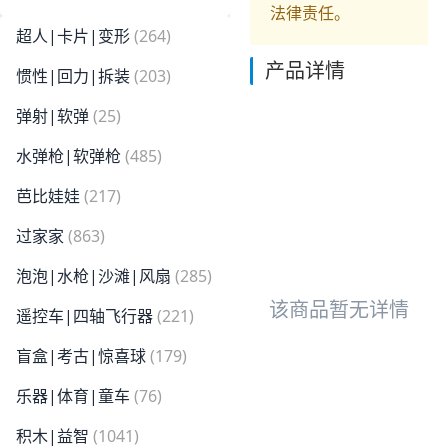
法律责任。
超人|卡片|变形
(264)
产品详情
惯性|回力|拆装
(203)
弹射|软弹
(25)
水弹枪|软弹枪
(485)
芭比娃娃
(217)
过家家
(863)
泡泡|水枪|沙滩|风扇
(285)
该商品暂无详情
遥控车|四轴飞行器
(221)
盲盒|考古|惊喜球
(179)
乐器|体育|童车
(76)
积木|益智
(1041)