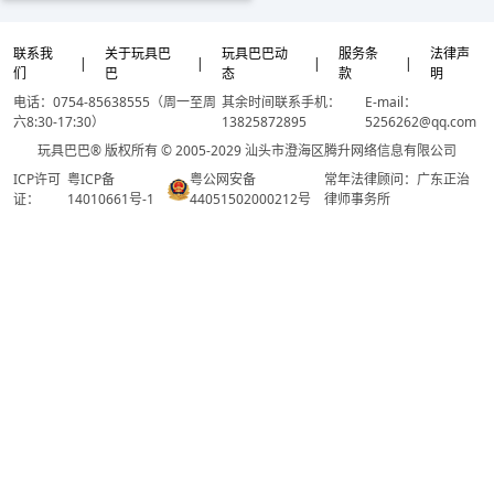
联系我
关于玩具巴
玩具巴巴动
服务条
法律声
|
|
|
|
们
巴
态
款
明
电话：0754-85638555（周一至周
其余时间联系手机：
E-mail：
六8:30-17:30）
13825872895
5256262@qq.com
玩具巴巴® 版权所有 © 2005-2029 汕头市澄海区腾升网络信息有限公司
ICP许可
粤ICP备
粤公网安备
常年法律顾问：广东正治
证：
14010661号-1
44051502000212号
律师事务所