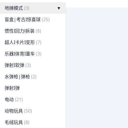
地摊模式
(3)
▼
盲盒|考古I惊喜球
(25)
惯性I回力l拆装
(8)
超人I卡片I变形
(7)
乐器I体育I童车
(3)
弹射I软弹
(3)
水弹枪|弹枪
(2)
弹射I弹
电动
(21)
动物玩具
(50)
毛绒玩具
(8)