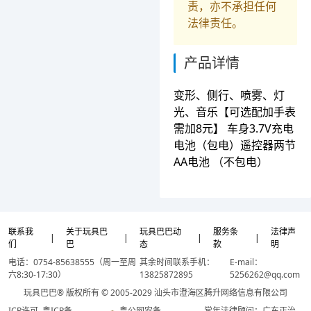
责，亦不承担任何
法律责任。
产品详情
变形、侧行、喷雾、灯
光、音乐【可选配加手表
需加8元】 车身3.7V充电
电池（包电）遥控器两节
AA电池 （不包电）
联系我
关于玩具巴
玩具巴巴动
服务条
法律声
|
|
|
|
们
巴
态
款
明
电话：0754-85638555（周一至周
其余时间联系手机：
E-mail：
六8:30-17:30）
13825872895
5256262@qq.com
玩具巴巴® 版权所有 © 2005-2029 汕头市澄海区腾升网络信息有限公司
ICP许可
粤ICP备
粤公网安备
常年法律顾问：广东正治