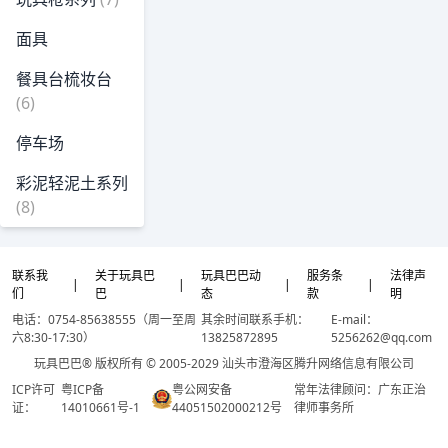
面具
餐具台梳妆台
(6)
停车场
彩泥轻泥土系列
(8)
联系我
关于玩具巴
玩具巴巴动
服务条
法律声
|
|
|
|
们
巴
态
款
明
电话：0754-85638555（周一至周
其余时间联系手机：
E-mail：
六8:30-17:30）
13825872895
5256262@qq.com
玩具巴巴® 版权所有 © 2005-2029 汕头市澄海区腾升网络信息有限公司
ICP许可
粤ICP备
粤公网安备
常年法律顾问：广东正治
证：
14010661号-1
44051502000212号
律师事务所