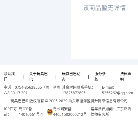
该商品暂无详情
联系我
关于玩具巴
玩具巴巴动
服务条
法律声
|
|
|
|
们
巴
态
款
明
电话：0754-85638555（周一至周
其余时间联系手机：
E-mail：
六8:30-17:30）
13825872895
5256262@qq.com
玩具巴巴® 版权所有 © 2005-2029 汕头市澄海区腾升网络信息有限公司
ICP许可
粤ICP备
粤公网安备
常年法律顾问：广东正治
证：
14010661号-1
44051502000212号
律师事务所