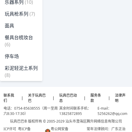
乐器系列
(10)
玩具枪系列
(7)
面具
餐具台梳妆台
(6)
停车场
彩泥轻泥土系列
(8)
联系我
关于玩具巴
玩具巴巴动
服务条
法律声
|
|
|
|
们
巴
态
款
明
电话：0754-85638555（周一至周
其余时间联系手机：
E-mail：
六8:30-17:30）
13825872895
5256262@qq.com
玩具巴巴® 版权所有 © 2005-2029 汕头市澄海区腾升网络信息有限公司
ICP许可
粤ICP备
粤公网安备
常年法律顾问：广东正治