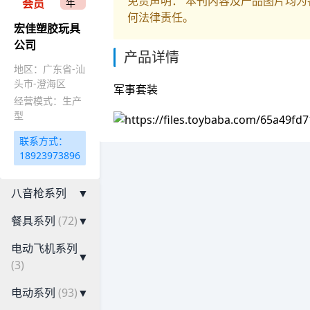
免责声明： 本刊内容及产品图片均
会员
年
何法律责任。
宏佳塑胶玩具
公司
产品详情
地区：广东省-汕
头市-澄海区
军事套装
经营模式：生产
型
联系方式：
18923973896
八音枪系列
▼
餐具系列
(72)
▼
电动飞机系列
▼
(3)
电动系列
(93)
▼