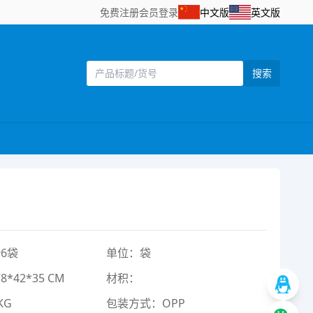
免费注册
会员登录
中文版
英文版
搜索
6袋
单位：袋
*42*35 CM
材积：
KG
包装方式：OPP