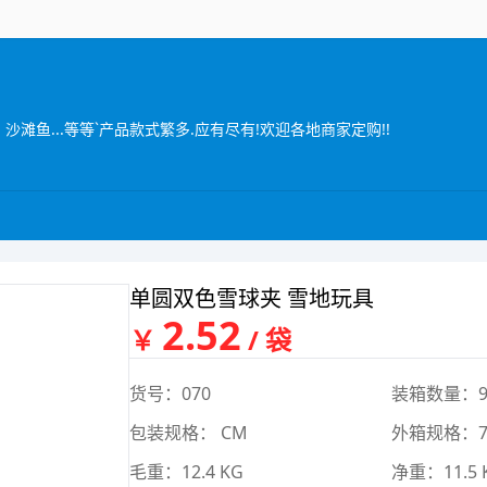
沙滩鱼...等等`产品款式繁多.应有尽有!欢迎各地商家定购!!
单圆双色雪球夹 雪地玩具
2.52
￥
/ 袋
货号：070
装箱数量：9
包装规格： CM
外箱规格：78
毛重：12.4 KG
净重：11.5 