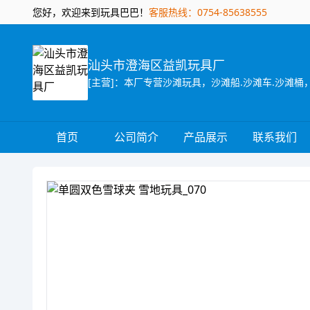
您好，欢迎来到玩具巴巴！
客服热线：0754-85638555
汕头市澄海区益凯玩具厂
[主营]：本厂专营沙滩玩具，沙滩船.沙滩车.沙滩桶，
首页
公司简介
产品展示
联系我们