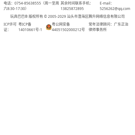
电话：0754-85638555（周一至周
其余时间联系手机：
E-mail：
六8:30-17:30）
13825872895
5256262@qq.com
玩具巴巴® 版权所有 © 2005-2029 汕头市澄海区腾升网络信息有限公司
ICP许可
粤ICP备
粤公网安备
常年法律顾问：广东正治
证：
14010661号-1
44051502000212号
律师事务所