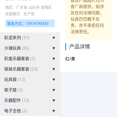
容及产品图片均为
各厂商提供，如涉
地区：广东省-汕头市-澄海区
及任何法律问题，
经营模式：生产型
玩具巴巴概不负
联系方式：15914749333
责，亦不承担任何
法律责任。
彩泥系列
(37)
▼
产品详情
沙滩玩具
(85)
▼
彩盒乐器套装
(2)
▼
红/黄
袋装乐器套装
(23)
▼
玩具鼓
(12)
▼
架子鼓
(3)
▼
乐器配件
(13)
▼
电子吉他
(2)
▼