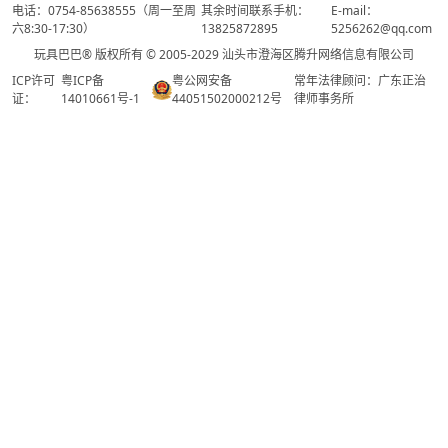
电话：0754-85638555（周一至周
其余时间联系手机：
E-mail：
六8:30-17:30）
13825872895
5256262@qq.com
玩具巴巴® 版权所有 © 2005-2029 汕头市澄海区腾升网络信息有限公司
ICP许可
粤ICP备
粤公网安备
常年法律顾问：广东正治
证：
14010661号-1
44051502000212号
律师事务所