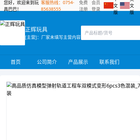
您好，欢迎来到玩
客服热线：0754-
免费
会员
文
文
具巴巴！
85638555
注册
登录
版
版
正辉玩具
[主营]：厂家未填写主营内容
首页
公司简介
产品展示
联系我们