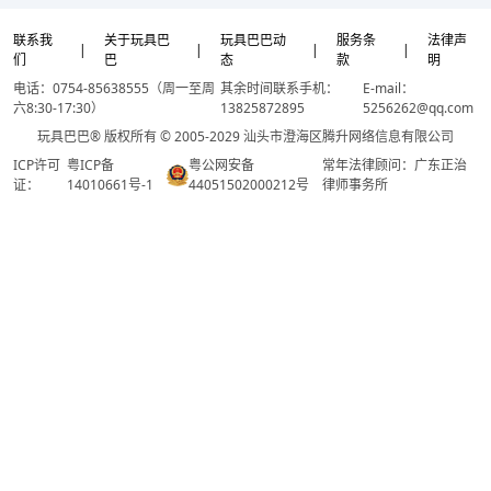
联系我
关于玩具巴
玩具巴巴动
服务条
法律声
|
|
|
|
们
巴
态
款
明
电话：0754-85638555（周一至周
其余时间联系手机：
E-mail：
六8:30-17:30）
13825872895
5256262@qq.com
玩具巴巴® 版权所有 © 2005-2029 汕头市澄海区腾升网络信息有限公司
ICP许可
粤ICP备
粤公网安备
常年法律顾问：广东正治
证：
14010661号-1
44051502000212号
律师事务所