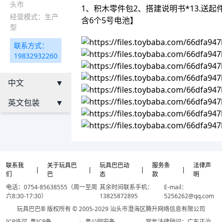
头市
1、积木零件包2、搭建说明书*13.送起
经营模式：生产
含6个5号电池】
型
联系方式：
19832932260
中文
▼
英文包装
▼
联系我
关于玩具巴
玩具巴巴动
服务条
法律声
|
|
|
|
们
巴
态
款
明
电话：0754-85638555（周一至周
其余时间联系手机：
E-mail：
六8:30-17:30）
13825872895
5256262@qq.com
玩具巴巴® 版权所有 © 2005-2029 汕头市澄海区腾升网络信息有限公司
ICP许可
粤ICP备
粤公网安备
常年法律顾问：广东正治