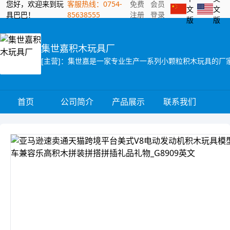
您好，欢迎来到玩
客服热线：0754-
免费
会员
文
文
具巴巴！
85638555
注册
登录
版
版
集世嘉积木玩具厂
[主营]：集世嘉是一家专业生产一系列小颗粒积木玩具的厂
首页
公司简介
产品展示
联系我们