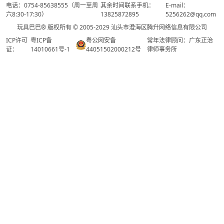
电话：0754-85638555（周一至周
其余时间联系手机：
E-mail：
六8:30-17:30）
13825872895
5256262@qq.com
玩具巴巴® 版权所有 © 2005-2029 汕头市澄海区腾升网络信息有限公司
ICP许可
粤ICP备
粤公网安备
常年法律顾问：广东正治
证：
14010661号-1
44051502000212号
律师事务所