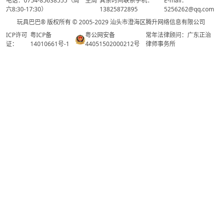
电话：0754-85638555（周一至周
其余时间联系手机：
E-mail：
六8:30-17:30）
13825872895
5256262@qq.com
玩具巴巴® 版权所有 © 2005-2029 汕头市澄海区腾升网络信息有限公司
ICP许可
粤ICP备
粤公网安备
常年法律顾问：广东正治
证：
14010661号-1
44051502000212号
律师事务所