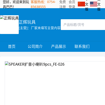
您好，欢迎来到玩
客服热线：0754-
免费
会员
文
文
具巴巴！
85638555
注册
登录
版
版
正辉玩具
[主营]：厂家未填写主营内容
首页
公司简介
产品展示
联系我们