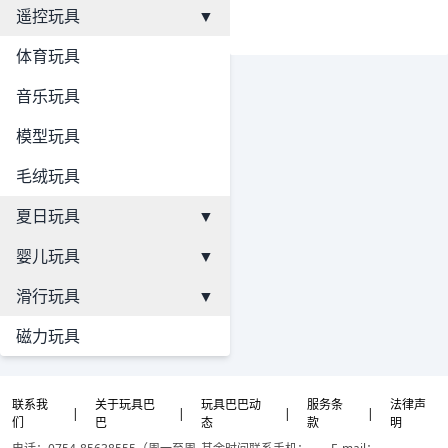
遥控玩具
▼
体育玩具
音乐玩具
模型玩具
毛绒玩具
夏日玩具
▼
婴儿玩具
▼
滑行玩具
▼
磁力玩具
联系我
关于玩具巴
玩具巴巴动
服务条
法律声
|
|
|
|
们
巴
态
款
明