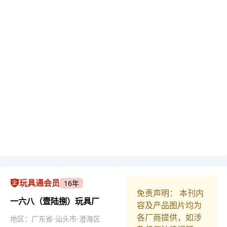
玩具通会员
16年
免责声明： 本刊内
一六八（壹陆捌）玩具厂
容及产品图片均为
各厂商提供，如涉
地区：广东省-汕头市-澄海区