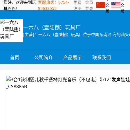
您好，欢迎来到玩
客服热线：0754-
免费
会员
文
文
具巴巴！
85638555
注册
登录
版
版
一六八（壹陆捌）玩具厂
首页
公司简介
产品展示
联系我们