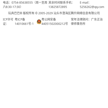
电话：0754-85638555（周一至周
其余时间联系手机：
E-mail：
六8:30-17:30）
13825872895
5256262@qq.com
玩具巴巴® 版权所有 © 2005-2029 汕头市澄海区腾升网络信息有限公司
ICP许可
粤ICP备
粤公网安备
常年法律顾问：广东正治
证：
14010661号-1
44051502000212号
律师事务所