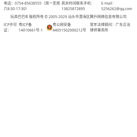
电话：0754-85638555（周一至周
其余时间联系手机：
E-mail：
六8:30-17:30）
13825872895
5256262@qq.com
玩具巴巴® 版权所有 © 2005-2029 汕头市澄海区腾升网络信息有限公司
ICP许可
粤ICP备
粤公网安备
常年法律顾问：广东正治
证：
14010661号-1
44051502000212号
律师事务所