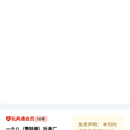
玩具通会员
16年
免责声明： 本刊内
一六八（壹陆捌）玩具厂