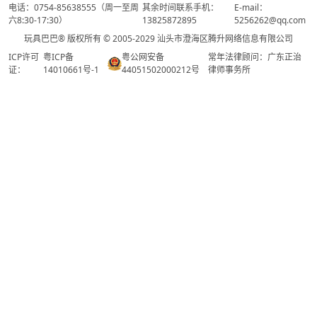
电话：0754-85638555（周一至周
其余时间联系手机：
E-mail：
六8:30-17:30）
13825872895
5256262@qq.com
玩具巴巴® 版权所有 © 2005-2029 汕头市澄海区腾升网络信息有限公司
ICP许可
粤ICP备
粤公网安备
常年法律顾问：广东正治
证：
14010661号-1
44051502000212号
律师事务所