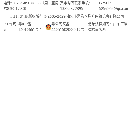
电话：0754-85638555（周一至周
其余时间联系手机：
E-mail：
六8:30-17:30）
13825872895
5256262@qq.com
玩具巴巴® 版权所有 © 2005-2029 汕头市澄海区腾升网络信息有限公司
ICP许可
粤ICP备
粤公网安备
常年法律顾问：广东正治
证：
14010661号-1
44051502000212号
律师事务所