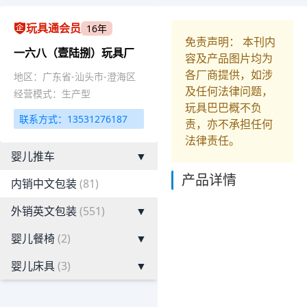
玩具通会员
16年
免责声明： 本刊内
一六八（壹陆捌）玩具厂
容及产品图片均为
各厂商提供，如涉
地区：广东省-汕头市-澄海区
及任何法律问题，
经营模式：生产型
玩具巴巴概不负
联系方式：13531276187
责，亦不承担任何
法律责任。
婴儿推车
▼
产品详情
内销中文包装
(81)
外销英文包装
(551)
▼
婴儿餐椅
(2)
▼
婴儿床具
(3)
▼