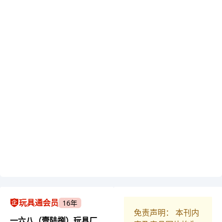
玩具通会员
16年
免责声明： 本刊内
一六八（壹陆捌）玩具厂