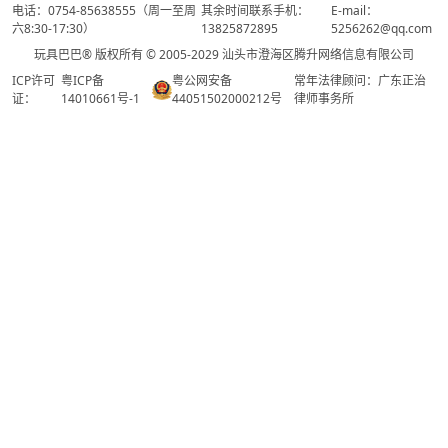
电话：0754-85638555（周一至周
其余时间联系手机：
E-mail：
六8:30-17:30）
13825872895
5256262@qq.com
玩具巴巴® 版权所有 © 2005-2029 汕头市澄海区腾升网络信息有限公司
ICP许可
粤ICP备
粤公网安备
常年法律顾问：广东正治
证：
14010661号-1
44051502000212号
律师事务所