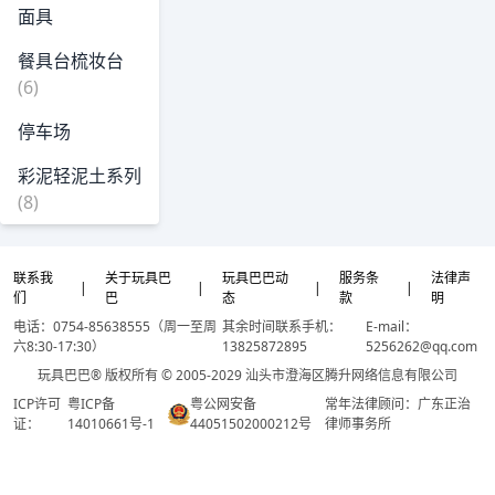
面具
餐具台梳妆台
(6)
停车场
彩泥轻泥土系列
(8)
联系我
关于玩具巴
玩具巴巴动
服务条
法律声
|
|
|
|
们
巴
态
款
明
电话：0754-85638555（周一至周
其余时间联系手机：
E-mail：
六8:30-17:30）
13825872895
5256262@qq.com
玩具巴巴® 版权所有 © 2005-2029 汕头市澄海区腾升网络信息有限公司
ICP许可
粤ICP备
粤公网安备
常年法律顾问：广东正治
证：
14010661号-1
44051502000212号
律师事务所