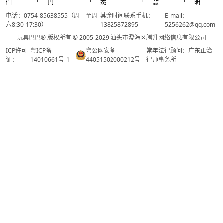
们
巴
态
款
明
电话：0754-85638555（周一至周
其余时间联系手机：
E-mail：
六8:30-17:30）
13825872895
5256262@qq.com
玩具巴巴® 版权所有 © 2005-2029 汕头市澄海区腾升网络信息有限公司
ICP许可
粤ICP备
粤公网安备
常年法律顾问：广东正治
证：
14010661号-1
44051502000212号
律师事务所