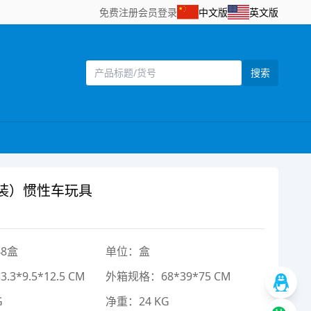
免费注册
会员登录
中文版
英文版
搜索
装）惯性车玩具
8盒
单位：盒
3*9.5*12.5 CM
外箱规格：68*39*75 CM
G
净重：24 KG