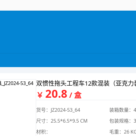
双惯性拖头工程车12款混装（亚克力
20.8
￥
/ 盒
货号：JZ2024-53_64
装箱数量：4
尺寸：25.5*6.5*9.5 CM
包装规格：33.
材积：
毛重：26 K