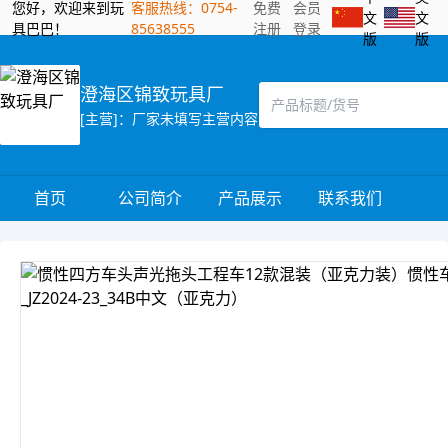
您好，欢迎来到玩
客服热线：0754-
免费
会员
文
文
具巴巴！
85638555
注册
登录
版
版
澄海区锦致玩具厂
[主营]：厂家未填写主营内容
首页
公司简介
产品展示
联系我们