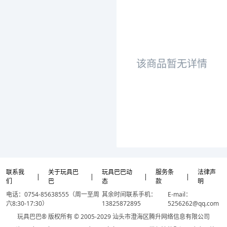
该商品暂无详情
联系我
关于玩具巴
玩具巴巴动
服务条
法律声
|
|
|
|
们
巴
态
款
明
电话：0754-85638555（周一至周
其余时间联系手机：
E-mail：
六8:30-17:30）
13825872895
5256262@qq.com
玩具巴巴® 版权所有 © 2005-2029 汕头市澄海区腾升网络信息有限公司