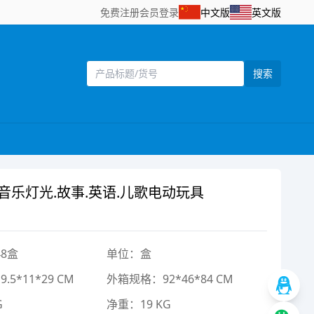
免费注册
会员登录
中文版
英文版
搜索
乐灯光.故事.英语.儿歌电动玩具
8盒
单位：盒
5*11*29 CM
外箱规格：92*46*84 CM
G
净重：19 KG