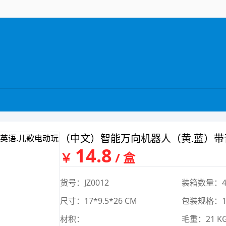
（中文）智能万向机器人（黄.蓝）带音
14.8
￥
/ 盒
货号：JZ0012
装箱数量：4
尺寸：17*9.5*26 CM
包装规格：19.
材积：
毛重：21 K