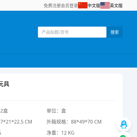
免费注册
会员登录
中文版
英文版
搜索
玩具
2盒
单位：盒
21*22.5 CM
外箱规格：88*49*70 CM
G
净重：12 KG