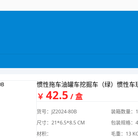
惯性拖车油罐车挖掘车（绿）惯性车
42.5
￥
/ 盒
货号：JZ2024-80B
装箱数量：1
尺寸：21*6.5*8.5 CM
包装规格：47*
材积：
毛重：13 K