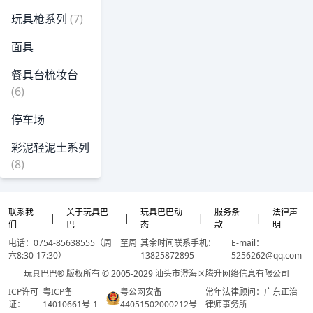
玩具枪系列
(7)
面具
餐具台梳妆台
(6)
停车场
彩泥轻泥土系列
(8)
联系我
关于玩具巴
玩具巴巴动
服务条
法律声
|
|
|
|
们
巴
态
款
明
电话：0754-85638555（周一至周
其余时间联系手机：
E-mail：
六8:30-17:30）
13825872895
5256262@qq.com
玩具巴巴® 版权所有 © 2005-2029 汕头市澄海区腾升网络信息有限公司
ICP许可
粤ICP备
粤公网安备
常年法律顾问：广东正治
证：
14010661号-1
44051502000212号
律师事务所