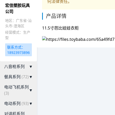
何法律责任。
宏佳塑胶玩具
公司
产品详情
地区：广东省-汕
头市-澄海区
11.5寸芭比娃娃衣柜
经营模式：生产
型
联系方式：
18923973896
八音枪系列
▼
餐具系列
(72)
▼
电动飞机系列
▼
(3)
电动系列
(93)
▼
对讲机系列