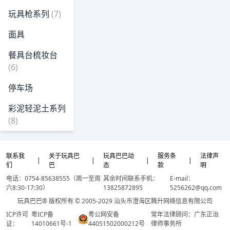
玩具枪系列
(7)
面具
餐具台梳妆台
(6)
停车场
彩泥轻泥土系列
(8)
联系我
关于玩具巴
玩具巴巴动
服务条
法律声
|
|
|
|
们
巴
态
款
明
电话：0754-85638555（周一至周
其余时间联系手机：
E-mail：
六8:30-17:30）
13825872895
5256262@qq.com
玩具巴巴® 版权所有 © 2005-2029 汕头市澄海区腾升网络信息有限公司
ICP许可
粤ICP备
粤公网安备
常年法律顾问：广东正治
证：
14010661号-1
44051502000212号
律师事务所