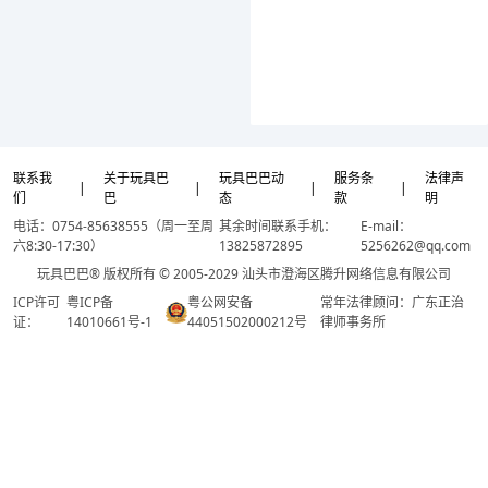
联系我
关于玩具巴
玩具巴巴动
服务条
法律声
|
|
|
|
们
巴
态
款
明
电话：0754-85638555（周一至周
其余时间联系手机：
E-mail：
六8:30-17:30）
13825872895
5256262@qq.com
玩具巴巴® 版权所有 © 2005-2029 汕头市澄海区腾升网络信息有限公司
ICP许可
粤ICP备
粤公网安备
常年法律顾问：广东正治
证：
14010661号-1
44051502000212号
律师事务所