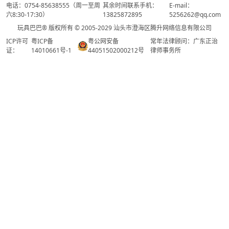
电话：0754-85638555（周一至周
其余时间联系手机：
E-mail：
六8:30-17:30）
13825872895
5256262@qq.com
玩具巴巴® 版权所有 © 2005-2029 汕头市澄海区腾升网络信息有限公司
ICP许可
粤ICP备
粤公网安备
常年法律顾问：广东正治
证：
14010661号-1
44051502000212号
律师事务所