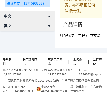
联系方式：13715933539
责，亦不承担任何
法律责任。
中文
▼
产品详情
英文
▼
红/黄/绿（二通）中文盒
联系我
关于玩具巴
玩具巴巴动
服务条
法律声
|
|
|
|
们
巴
态
款
明
电话：0754-85638555（周一至周
其余时间联系手机：
E-mail：
六8:30-17:30）
13825872895
5256262@qq.com
玩具巴巴® 版权所有 © 2005-2029 汕头市澄海区腾升网络信息有限公司
ICP许可
粤ICP备
粤公网安备
常年法律顾问：广东正治
证：
14010661号-1
44051502000212号
律师事务所