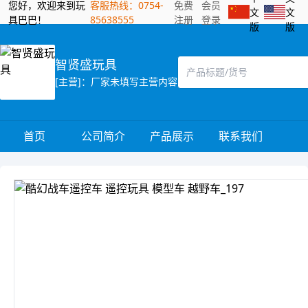
您好，欢迎来到玩
客服热线：0754-
免费
会员
文
文
具巴巴！
85638555
注册
登录
版
版
智贤盛玩具
[主营]：厂家未填写主营内容
首页
公司简介
产品展示
联系我们