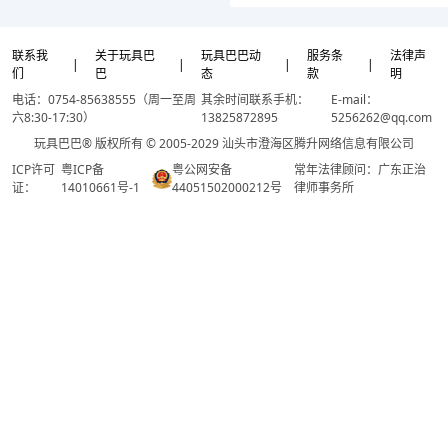
联系我
关于玩具巴
玩具巴巴动
服务条
法律声
|
|
|
|
们
巴
态
款
明
电话：0754-85638555（周一至周
其余时间联系手机：
E-mail：
六8:30-17:30）
13825872895
5256262@qq.com
玩具巴巴® 版权所有 © 2005-2029 汕头市澄海区腾升网络信息有限公司
ICP许可
粤ICP备
粤公网安备
常年法律顾问：广东正治
证：
14010661号-1
44051502000212号
律师事务所