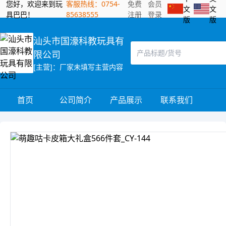
您好，欢迎来到玩
客服热线：0754-
免费
会员
文
文
具巴巴！
85638555
注册
登录
版
版
汕头市国濠科教玩具有
限公司
[主营]：厂家未填写主营内容
首页
公司简介
产品展示
联系我们