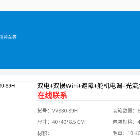
遥控车等
双电+双摄WiFi+避障+舵机电调+光
在线联系
货号：VV880-89H
装箱数量：
尺寸：40*40*8.5 CM
包装规格：42
材积：
毛重：10 K