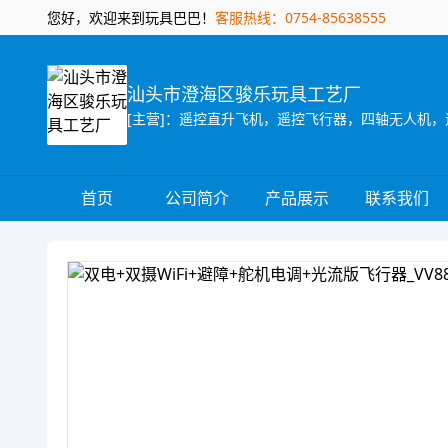
您好，欢迎来到玩具巴巴！
客服热线：0754-85638555
汕头市澄海区骏乐玩具工艺厂
[主营]：遥控直升飞机，遥控飞行器，四轴无人机，
首页
公司简介
产品展示
联系我们