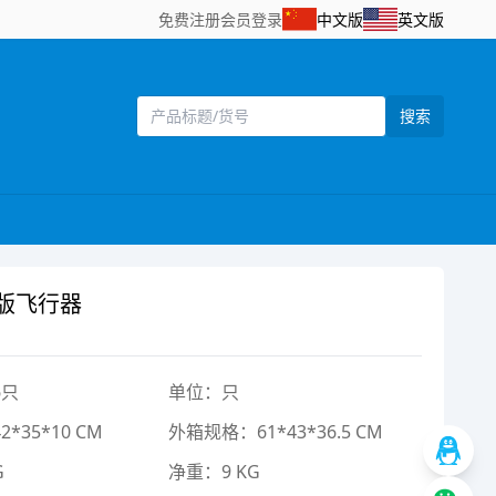
免费注册
会员登录
中文版
英文版
搜索
流版飞行器
6只
单位：只
*35*10 CM
外箱规格：61*43*36.5 CM
G
净重：9 KG