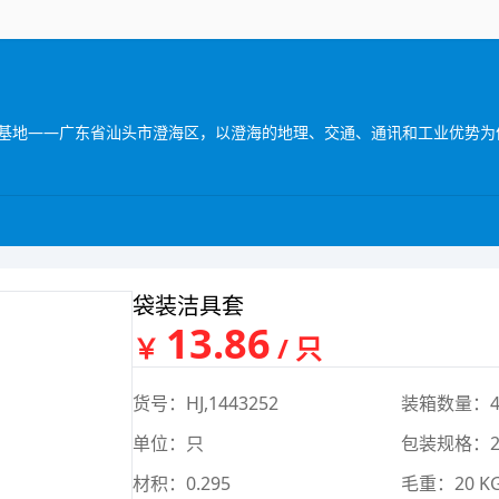
袋装洁具套
13.86
￥
/ 只
货号：HJ,1443252
装箱数量：4
单位：只
包装规格：24.
材积：0.295
毛重：20 K