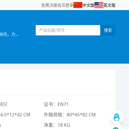
免费注册
会员登录
中文版
英文版
搜索
[主营]：宏佳塑胶玩具公司位于驰名中外的玩具生产基地——广东省汕头市澄海区，以澄海的地理、交通、通讯和工业优势为依托，力求开拓更广阔的国内及国际市场。样品种类齐全、款式新颖、价格便利，秉承“重诺守信，共创双赢”的营销宗旨，为各界新老客户提供优势的产品和优质的服务。欢迎各位新老客户前来洽谈订购，多谢合作！ ?
8只
证书：EN71
5*12*42 CM
外箱规格：80*45*82 CM
G
净重：18 KG