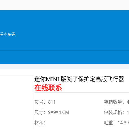
遥控车等
迷你MINI 版笼子保护定高版飞行器
在线联系
货号：811
装箱数量：4
尺寸：9*9*4 CM
包装规格：19*
材积：
毛重：14.3 