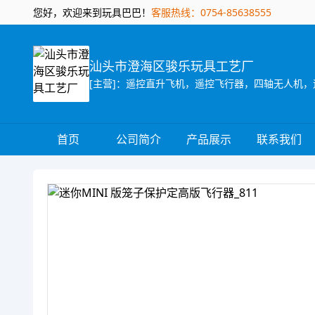
您好，欢迎来到玩具巴巴！
客服热线：0754-85638555
汕头市澄海区骏乐玩具工艺厂
[主营]：遥控直升飞机，遥控飞行器，四轴无人机，
首页
公司简介
产品展示
联系我们